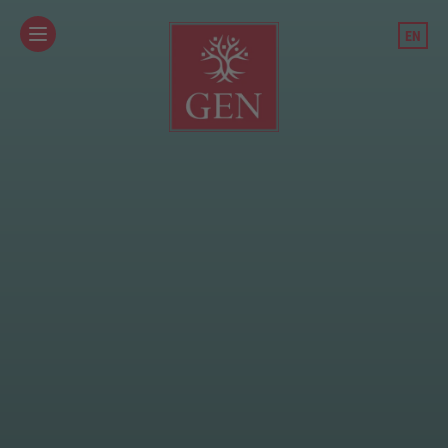
/team-und-standorte/teammitglied/johanna-hubner/
EN