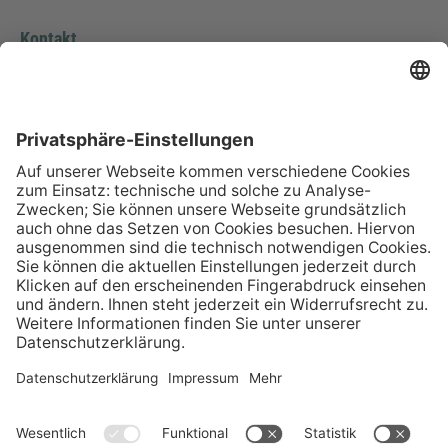
Kontakt
E-Mail senden
+49 30 34 64 98 717
+49 30 34 64 98 750
Sprachen
Deutsch, Englisch, Spanisch, Ostfriesisches Plattdeutsch