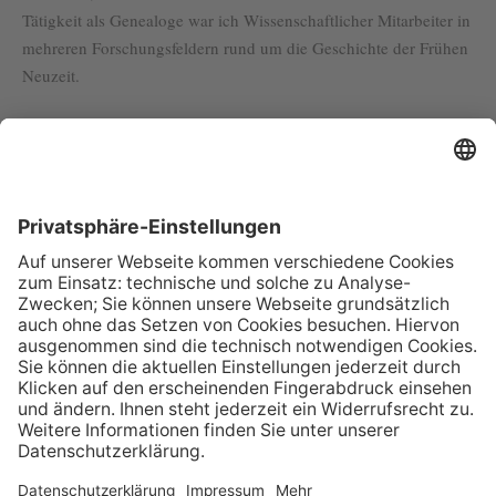
Tätigkeit als Genealoge war ich Wissenschaftlicher Mitarbeiter in
mehreren Forschungsfeldern rund um die Geschichte der Frühen
Neuzeit.
Kontakt
E-Mail senden
+49 69 256 275 410
+49 69 256 275 419
Sprachen
Deutsch, Englisch, Französisch