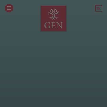
/team-und-standorte/teammitglied/dr-stefan-xenaki
EN