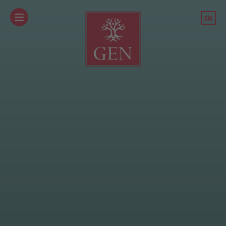
/team-und-standorte/teammitglied/christian-gartner
EN