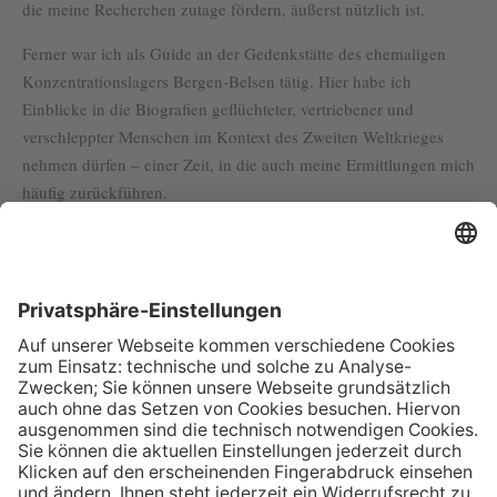
die meine Recherchen zutage fördern, äußerst nützlich ist.
Ferner war ich als Guide an der Gedenkstätte des ehemaligen
Konzentrationslagers Bergen-Belsen tätig. Hier habe ich
Einblicke in die Biografien geflüchteter, vertriebener und
verschleppter Menschen im Kontext des Zweiten Weltkrieges
nehmen dürfen – einer Zeit, in die auch meine Ermittlungen mich
häufig zurückführen.
Kontakt
E-Mail senden
+49 40 98 26 20 72
+49 40 98 262 051
Sprachen