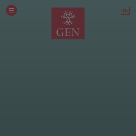
/team-und-standorte/teammitglied/alexander-porath
EN