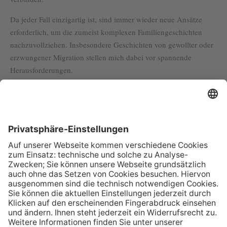
Da jeder Fall einzigartig ist, sind immer wieder neue Ansätze
erforderlich, um die zumeist komplexen Familiengeschichten
nachzuvollziehen. Insbesondere Geschichten von gewollter oder
erzwungener Migration stellen mich dabei vor spannende
Herausforderungen.
Kontakt
E-Mail senden
+49 711 90 73 09 21
+49 711 90 73 09 22
Sprachen
Deutsch, Englisch, Französisch, Italienisch