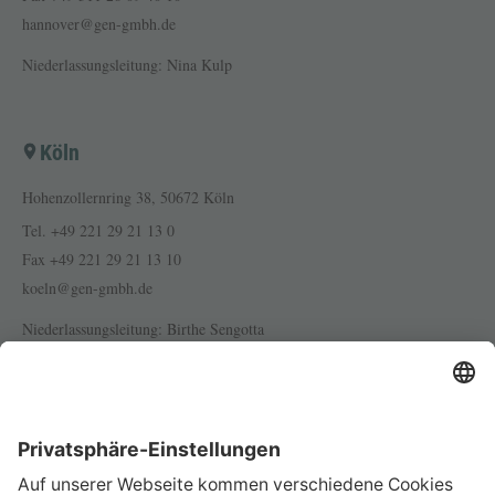
hannover@gen-gmbh.de
Niederlassungsleitung: Nina Kulp
Köln
Hohenzollernring 38, 50672 Köln
Tel.
+49 221 29 21 13 0
Fax
+49 221 29 21 13 10
koeln@gen-gmbh.de
Niederlassungsleitung: Birthe Sengotta
Frankfurt am Main
Friedensstraße 5, 60311 Frankfurt am Main
Tel.
+49 69 25 62 75 40