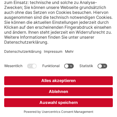
Fax
+49 69 25 62 75 419
ffm@gen-gmbh.de
Niederlassungsleitung: Dr. Andreas Kamp
Bayreuth
Alexanderstraße 2, 95444 Bayreuth
Tel.
+49 921 15 12 522
Fax
+49 921 15 12 463
bayreuth@gen-gmbh.de
Niederlassungsleitung: Dr. Stefanie Bietz
Stuttgart
Forststraße 174, 70193 Stuttgart