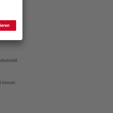
r, Dr.
aften
tzwerke
rbeitsfeld
nd können