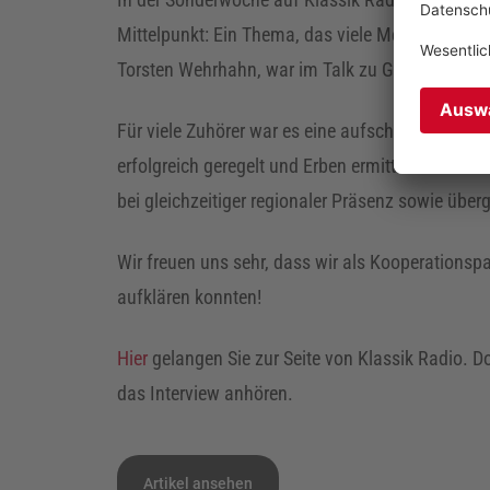
Mittelpunkt: Ein Thema, das viele Menschen fasz
Torsten Wehrhahn, war im Talk zu Gast.
Für viele Zuhörer war es eine aufschlussreiche G
erfolgreich geregelt und Erben ermittelt werden
bei gleichzeitiger regionaler Präsenz sowie über
Wir freuen uns sehr, dass wir als Kooperationsp
aufklären konnten!
Hier
gelangen Sie zur Seite von Klassik Radio. D
das Interview anhören.
Artikel ansehen