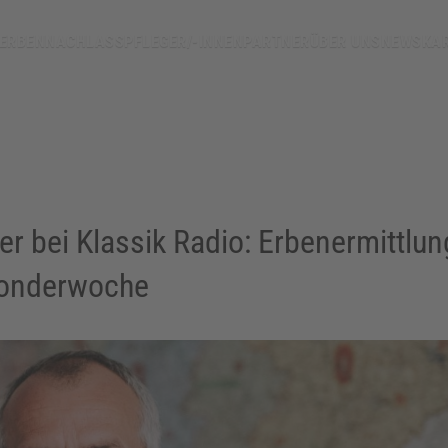
ei-klassik-radio/
 ERBEN
NACHLASSPFLEGER/-INNEN
PARTNER
ÜBER UNS
NEWS
KAR
r bei Klassik Radio: Erbenermittlun
Sonderwoche